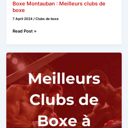
Boxe Montauban : Meilleurs clubs de
boxe
7 April 2024
/
Clubs de boxe
Boxe
Read Post »
Montauban
:
Meilleurs
clubs
de
boxe