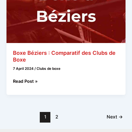
Boxe Béziers : Comparatif des Clubs de
Boxe
7 April 2024
/
Clubs de boxe
Boxe
Read Post »
Béziers
:
Comparatif
des
Post
Clubs
1
2
Next
→
pagination
de
Boxe