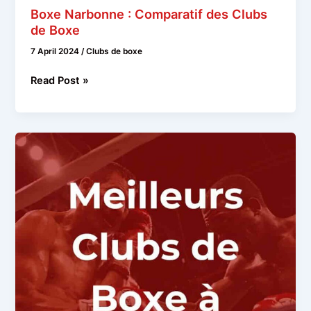
Boxe Narbonne : Comparatif des Clubs
de Boxe
7 April 2024
/
Clubs de boxe
Boxe
Read Post »
Narbonne
:
Comparatif
des
Clubs
de
Boxe