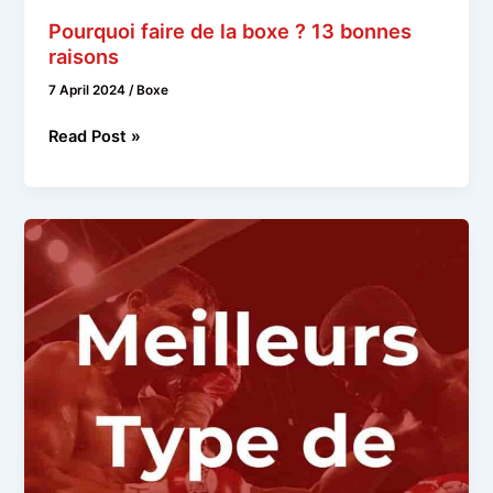
Pourquoi faire de la boxe ? 13 bonnes
raisons
7 April 2024
/
Boxe
Pourquoi
Read Post »
faire
de
la
boxe
?
13
bonnes
raisons