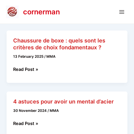
Skip
cornerman
to
Main
content
Men
Chaussure de boxe : quels sont les
critères de choix fondamentaux ?
13 February 2025
/
MMA
Chaussure
Read Post »
de
boxe
:
quels
4 astuces pour avoir un mental d’acier
sont
30 November 2024
/
MMA
les
critères
4
Read Post »
de
astuces
choix