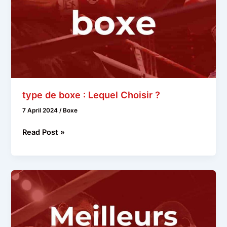
type de boxe : Lequel Choisir ?
7 April 2024
/
Boxe
type
Read Post »
de
boxe
:
Lequel
Choisir
?