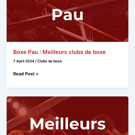
Boxe Pau : Meilleurs clubs de boxe
7 April 2024
/
Clubs de boxe
Boxe
Read Post »
Pau
:
Meilleurs
clubs
de
boxe