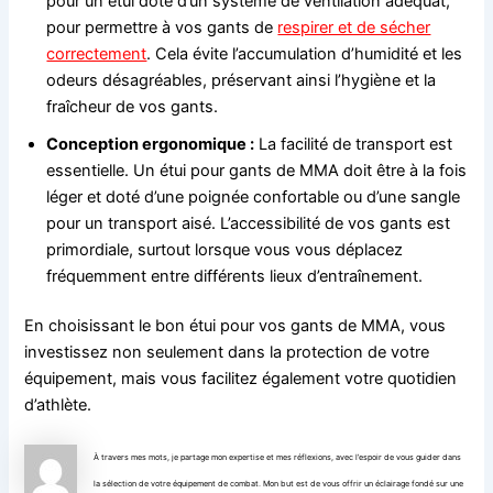
pour un étui doté d’un système de ventilation adéquat,
pour permettre à vos gants de
respirer et de sécher
correctement
. Cela évite l’accumulation d’humidité et les
odeurs désagréables, préservant ainsi l’hygiène et la
fraîcheur de vos gants.
Conception ergonomique :
La facilité de transport est
essentielle. Un étui pour gants de MMA doit être à la fois
léger et doté d’une poignée confortable ou d’une sangle
pour un transport aisé. L’accessibilité de vos gants est
primordiale, surtout lorsque vous vous déplacez
fréquemment entre différents lieux d’entraînement.
En choisissant le bon étui pour vos gants de MMA, vous
investissez non seulement dans la protection de votre
équipement, mais vous facilitez également votre quotidien
d’athlète.
À travers mes mots, je partage mon expertise et mes réflexions, avec l’espoir de vous guider dans
la sélection de votre équipement de combat. Mon but est de vous offrir un éclairage fondé sur une